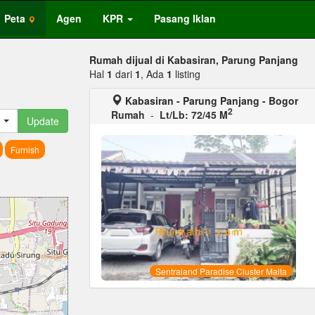
Peta
Agen
KPR
Pasang Iklan
Rumah dijual di Kabasiran, Parung Panjang
Hal
1
dari
1
, Ada
1
listing
Kabasiran - Parung Panjang - Bogor
2
Rumah
-
Lt/Lb: 72/45 M
Update
Furnish
Sentraland Paradise Cluster Malta