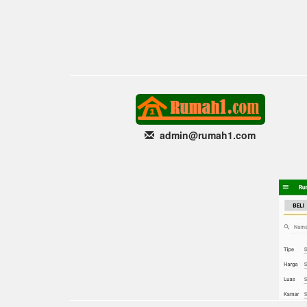
admin@rumah1
.com