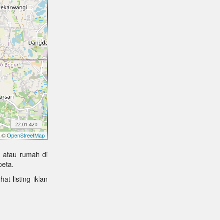
©
OpenStreetMap
 atau rumah di
peta.
at listing iklan