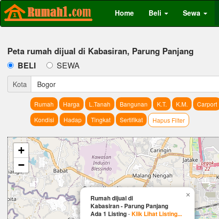
Home
Beli
Sewa
Peta rumah dijual di Kabasiran, Parung Panjang
BELI
SEWA
Kota
Bogor
Rumah
Harga
L.Tanah
Bangunan
K.T.
K.M.
Carport
Kondisi
Hadap
Tingkat
Sertifikat
Hapus Filter
+
−
×
Rumah dijual di
Kabasiran - Parung Panjang
Ada 1 Listing
-
Klik Lihat Listing...