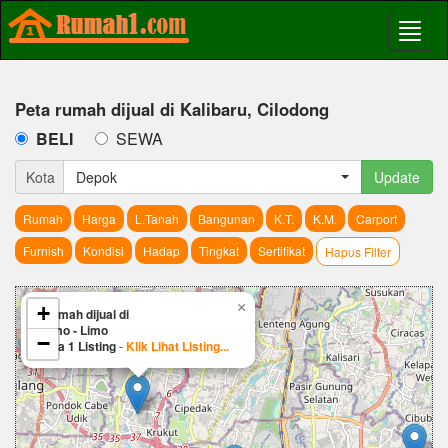
Peta rumah dijual di Kalibaru, Cilodong
BELI
SEWA
Kota
Depok
Update
Rumah
Harga
L.Tanah
Bangunan
K.T.
K.M.
Carport
Furnish
Kondisi
Hadap
Tingkat
Sertifikat
Hapus Filter
×
+
Rumah dijual di
Limo - Limo
−
Ada 1 Listing
-
Klik Lihat Listing...