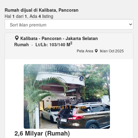
Rumah dijual di Kalibata, Pancoran
Hal
1
dari
1
, Ada
4
listing
Kalibata - Pancoran - Jakarta Selatan
2
Rumah
-
Lt/Lb: 103/140 M
Peta Area
Iklan Oct 2025
2,6 Milyar (Rumah)