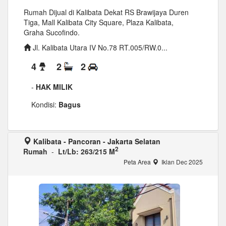
Rumah Dijual di Kalibata Dekat RS Brawijaya Duren
Tiga, Mall Kalibata City Square, Plaza Kalibata,
Graha Sucofindo.
Jl. Kalibata Utara IV No.78 RT.005/RW.0...
4
2
2
-
HAK MILIK
Kondisi:
Bagus
Kalibata - Pancoran - Jakarta Selatan
2
Rumah
-
Lt/Lb: 263/215 M
Peta Area
Iklan Dec 2025