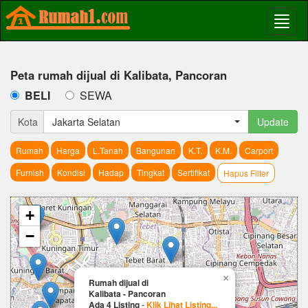
Peta rumah dijual di Kalibata, Pancoran
BELI
SEWA
Kota
Jakarta Selatan
Update
Rumah
Harga
L.Tanah
Bangunan
K.T.
K.M.
Carport
Furnish
Kondisi
Hadap
Tingkat
Sertifikat
Hapus Filter
+
−
×
Rumah dijual di
Kalibata - Pancoran
Ada 4 Listing
-
Klik Lihat Listing...