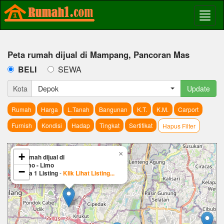
Peta rumah dijual di Mampang, Pancoran Mas
BELI
SEWA
Kota
Depok
Update
Rumah
Harga
L.Tanah
Bangunan
K.T.
K.M.
Carport
Furnish
Kondisi
Hadap
Tingkat
Sertifikat
Hapus Filter
×
+
Rumah dijual di
Limo - Limo
−
Ada 1 Listing
-
Klik Lihat Listing...