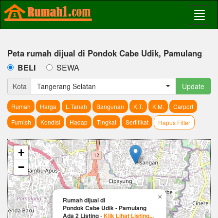
Peta rumah dijual di Pondok Cabe Udik, Pamulang
BELI
SEWA
Kota
Tangerang Selatan
Update
Rumah
Harga
L.Tanah
Bangunan
K.T.
K.M.
Carport
Furnish
Kondisi
Hadap
Tingkat
Sertifikat
Hapus Filter
+
−
×
Rumah dijual di
Pondok Cabe Udik - Pamulang
Ada 2 Listing
-
Klik Lihat Listing...