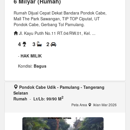
6 Milyar (Rumah)
Rumah Dijual Cepat Dekat Bandara Pondok Cabe,
Mall The Park Sawangan, TIP TOP Ciputat, UT
Pondok Cabe, Gerbang Tol Pamulang.
Jl. Kayu Putih No.11 RT.04/RW.01, Kel. ...
4
3
2
-
HAK MILIK
Kondisi:
Bagus
Pondok Cabe Udik - Pamulang - Tangerang
Selatan
2
Rumah
-
Lt/Lb: 99/90 M
Peta Area
Iklan Mar 2026