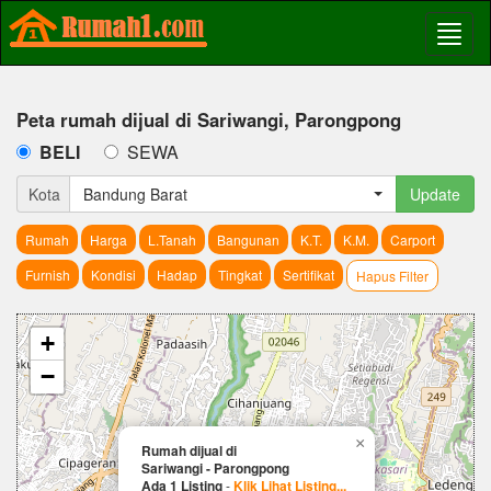
Peta rumah dijual di Sariwangi, Parongpong
BELI
SEWA
Kota
Bandung Barat
Update
Rumah
Harga
L.Tanah
Bangunan
K.T.
K.M.
Carport
Furnish
Kondisi
Hadap
Tingkat
Sertifikat
Hapus Filter
+
−
×
Rumah dijual di
Sariwangi - Parongpong
Ada 1 Listing
-
Klik Lihat Listing...