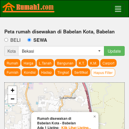
Peta rumah disewakan di Babelan Kota, Babelan
BELI
SEWA
Kota
Bekasi
Update
Rumah
Harga
L.Tanah
Bangunan
K.T.
K.M.
Carport
Furnish
Kondisi
Hadap
Tingkat
Sertifikat
Hapus Filter
+
−
×
Rumah disewakan di
Babelan Kota - Babelan
Ada 1 Listing
-
Klik Lihat Listing...