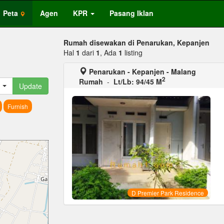
Peta
Agen
KPR
Pasang Iklan
Rumah disewakan di Penarukan, Kepanjen
Hal
1
dari
1
, Ada
1
listing
Penarukan - Kepanjen - Malang
2
Rumah
-
Lt/Lb: 94/45 M
Update
Furnish
D Premier Park Residence