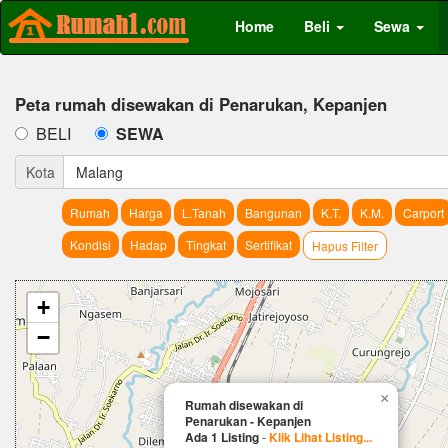
Home
Beli
Sewa
Peta rumah disewakan di Penarukan, Kepanjen
BELI
SEWA
Kota
Malang
Rumah
Harga
L.Tanah
Bangunan
K.T.
K.M.
Carport
Kondisi
Hadap
Tingkat
Sertifikat
Hapus Filter
+
−
×
Rumah disewakan di
Penarukan - Kepanjen
Ada 1 Listing
-
Klik Lihat Listing...