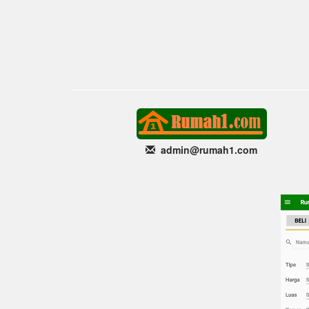
admin@rumah1
.com