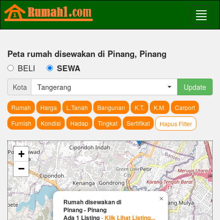
Peta rumah disewakan di Pinang, Pinang
BELI
SEWA
Kota
Tangerang
Update
Rumah
Harga
L.Tanah
Bangunan
K.T.
K.M.
Carport
Furnish
Kondisi
Hadap
Tingkat
Sertifikat
Hapus Filter
+
−
×
Rumah disewakan di
Pinang - Pinang
Ada 1 Listing
-
Klik Lihat Listing...