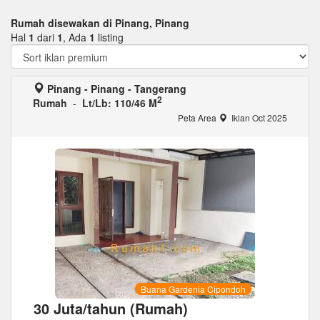
Rumah disewakan di Pinang, Pinang
Hal
1
dari
1
, Ada
1
listing
Pinang - Pinang - Tangerang
2
Rumah
-
Lt/Lb: 110/46 M
Peta Area
Iklan Oct 2025
Buana Gardenia Cipondoh
30 Juta/tahun (Rumah)