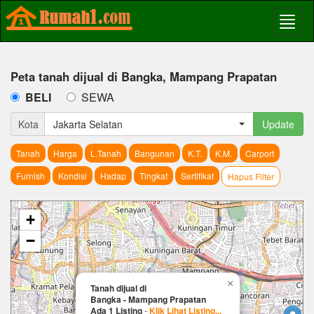
Peta tanah dijual di Bangka, Mampang Prapatan
BELI
SEWA
Kota
Jakarta Selatan
Update
Tanah
Harga
L.Tanah
Bangunan
K.T.
K.M.
Carport
Furnish
Kondisi
Hadap
Tingkat
Sertifikat
Hapus Filter
+
−
×
Tanah dijual di
Bangka - Mampang Prapatan
Ada 1 Listing
-
Klik Lihat Listing...