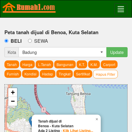
Peta tanah dijual di Benoa, Kuta Selatan
BELI
SEWA
Kota
Badung
Update
Tanah
Harga
L.Tanah
Bangunan
K.T.
K.M.
Carport
Furnish
Kondisi
Hadap
Tingkat
Sertifikat
Hapus Filter
+
−
×
Tanah dijual di
Benoa - Kuta Selatan
Ada 2 Listing
-
Klik Lihat Listing...