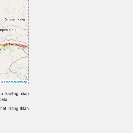
©
OpenStreetMap
u kavling siap
peta.
at listing iklan