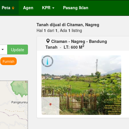
Peta
Agen
KPR
Pasang Iklan
Tanah dijual di Citaman, Nagreg
Hal
1
dari
1
, Ada
1
listing
Citaman - Nagreg - Bandung
2
Tanah
-
LT: 600 M
Update
Furnish