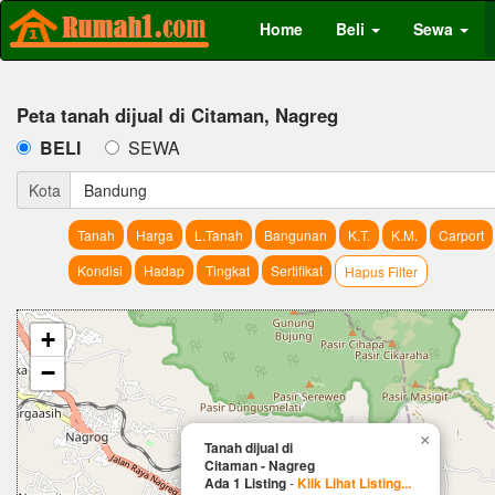
Home
Beli
Sewa
Peta tanah dijual di Citaman, Nagreg
BELI
SEWA
Kota
Bandung
Tanah
Harga
L.Tanah
Bangunan
K.T.
K.M.
Carport
Kondisi
Hadap
Tingkat
Sertifikat
Hapus Filter
+
−
×
Tanah dijual di
Citaman - Nagreg
Ada 1 Listing
-
Klik Lihat Listing...