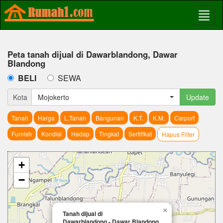
Peta tanah dijual di Dawarblandong, Dawar
Blandong
BELI
SEWA
Kota
Mojokerto
Update
Tanah
Harga
L.Tanah
Bangunan
K.T.
K.M.
Carport
Furnish
Kondisi
Hadap
Tingkat
Sertifikat
Hapus Filter
+
−
×
Tanah dijual di
Dawarblandong - Dawar Blandong