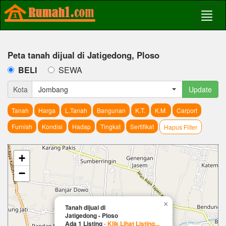
Peta tanah dijual di Jatigedong, Ploso
BELI
SEWA
Kota
Jombang
Update
Tanah
Harga
L.Tanah
Bangunan
K.T.
K.M.
Carport
Furnish
Kondisi
Hadap
Tingkat
Sertifikat
Hapus Filter
+
−
×
Tanah dijual di
Jatigedong - Ploso
Ada 1 Listing
-
Klik Lihat Listing...