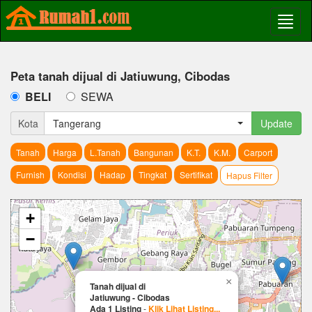
Peta tanah dijual di Jatiuwung, Cibodas
BELI
SEWA
Kota
Tangerang
Update
Tanah
Harga
L.Tanah
Bangunan
K.T.
K.M.
Carport
Furnish
Kondisi
Hadap
Tingkat
Sertifikat
Hapus Filter
+
−
×
Tanah dijual di
Jatiuwung - Cibodas
Ada 1 Listing
-
Klik Lihat Listing...