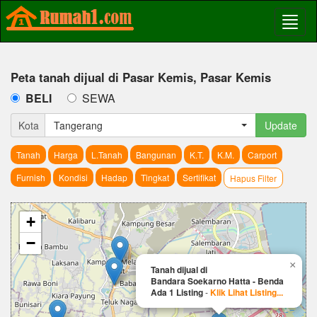
Peta tanah dijual di Pasar Kemis, Pasar Kemis
BELI
SEWA
Kota
Tangerang
Update
Tanah
Harga
L.Tanah
Bangunan
K.T.
K.M.
Carport
Furnish
Kondisi
Hadap
Tingkat
Sertifikat
Hapus Filter
+
−
×
Tanah dijual di
Bandara Soekarno Hatta - Benda
Ada 1 Listing
-
Klik Lihat Listing...