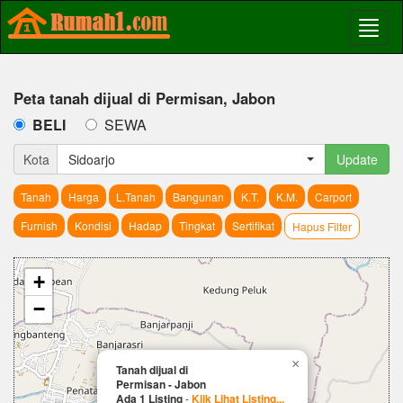
Peta tanah dijual di Permisan, Jabon
BELI
SEWA
Kota
Sidoarjo
Update
Tanah
Harga
L.Tanah
Bangunan
K.T.
K.M.
Carport
Furnish
Kondisi
Hadap
Tingkat
Sertifikat
Hapus Filter
+
−
×
Tanah dijual di
Permisan - Jabon
Ada 1 Listing
-
Klik Lihat Listing...