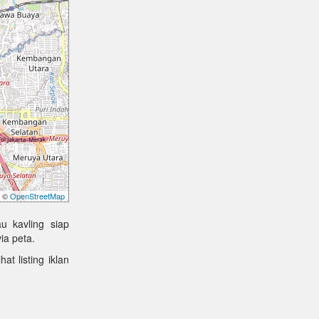
©
OpenStreetMap
u kavling siap
ia peta.
at listing iklan