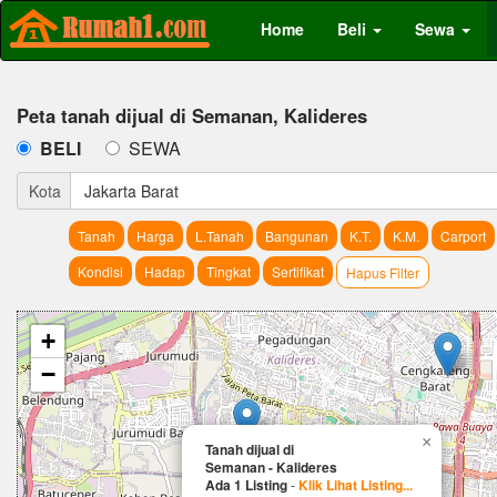
Home
Beli
Sewa
Peta tanah dijual di Semanan, Kalideres
BELI
SEWA
Kota
Jakarta Barat
Tanah
Harga
L.Tanah
Bangunan
K.T.
K.M.
Carport
Kondisi
Hadap
Tingkat
Sertifikat
Hapus Filter
+
−
×
Tanah dijual di
Semanan - Kalideres
Ada 1 Listing
-
Klik Lihat Listing...