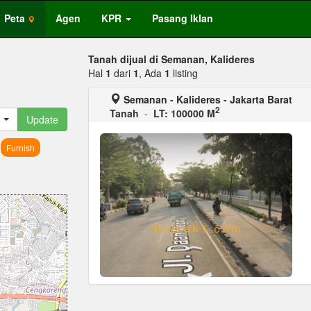
Peta
Agen
KPR
Pasang Iklan
Tanah dijual di Semanan, Kalideres
Hal
1
dari
1
, Ada
1
listing
Semanan - Kalideres - Jakarta Barat
2
Tanah
-
LT: 100000 M
Update
Furnish