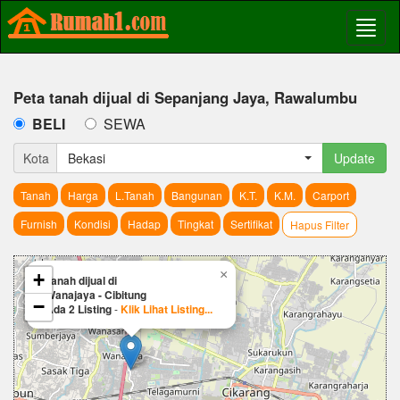
Peta tanah dijual di Sepanjang Jaya, Rawalumbu
BELI
SEWA
Kota
Bekasi
Update
Tanah
Harga
L.Tanah
Bangunan
K.T.
K.M.
Carport
Furnish
Kondisi
Hadap
Tingkat
Sertifikat
Hapus Filter
×
+
Tanah dijual di
Wanajaya - Cibitung
−
Ada 2 Listing
-
Klik Lihat Listing...