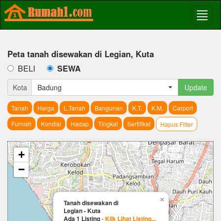
Peta tanah disewakan di Legian, Kuta
BELI
SEWA
Kota
Badung
Update
Tanah
Harga
L.Tanah
Bangunan
K.T.
K.M.
Carport
Furnish
Kondisi
Hadap
Tingkat
Sertifikat
Hapus Filter
+
−
×
Tanah disewakan di
Legian - Kuta
Ada 1 Listing
-
Klik Lihat Listing...