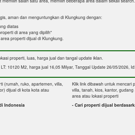
memilih salah satu area, memilih beberapa area dalam sekali search. A
tegis, aman dan menguntungkan di Klungkung dengan:
kung diatas
operti di area yang dipilih"
a area properti dijual di Klungkung.
okasi properti, luas, harga jual dan tangal update iklan.
 LT: 10120 M2, harga jual 16,05 Milyar, Tanggal Update 26/05/2026, I
ti (rumah, ruko, apartemen, villa,
Klik link dibawah untuk mencari 
r) dijual di kota kota atau
villa, tanah, kios, kantor, gudang
area atau lokasi properti
 di Indonesia
- Cari properti dijual berdasar