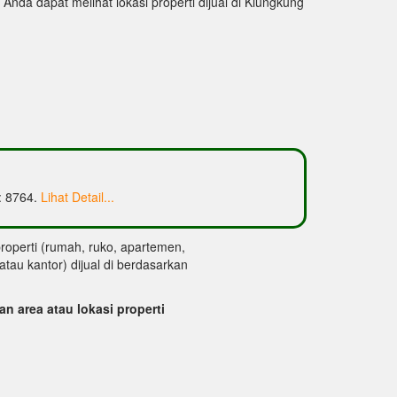
nda dapat melihat lokasi properti dijual di Klungkung
d: 8764.
Lihat Detail...
properti (rumah, ruko, apartemen,
 atau kantor) dijual di berdasarkan
kan area atau lokasi properti