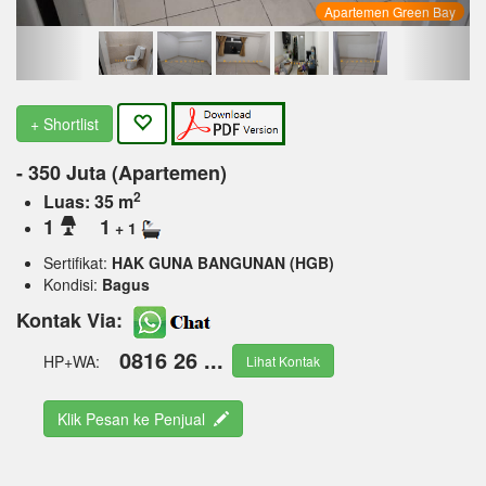
Apartemen Green Bay
+ Shortlist
- 350 Juta (Apartemen)
2
Luas: 35 m
1
1
+ 1
Sertifikat:
HAK GUNA BANGUNAN (HGB)
Kondisi:
Bagus
Kontak Via:
0816 26 ...
HP+WA:
Lihat Kontak
Klik Pesan ke Penjual