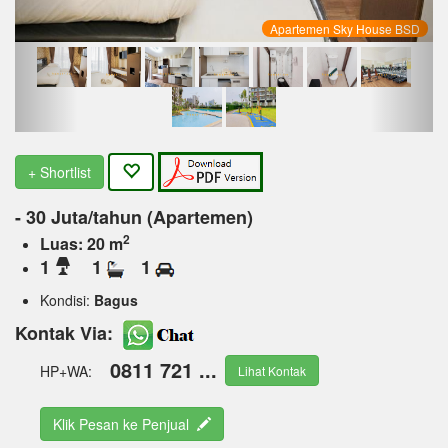
Apartemen Sky House BSD
+ Shortlist
- 30 Juta/tahun (Apartemen)
2
Luas: 20 m
1
1
1
Kondisi:
Bagus
Kontak Via:
0811 721 ...
HP+WA:
Lihat Kontak
Klik Pesan ke Penjual