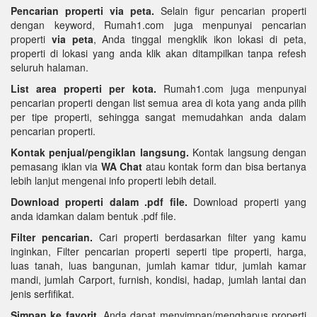
Pencarian properti via peta.
Selain figur pencarian properti
dengan keyword, Rumah1.com juga menpunyai pencarian
properti
via peta
, Anda tinggal mengklik ikon lokasi di peta,
properti di lokasi yang anda klik akan ditampilkan tanpa refesh
seluruh halaman.
List area properti per kota.
Rumah1.com juga menpunyai
pencarian properti dengan list semua area di kota yang anda pilih
per tipe properti, sehingga sangat memudahkan anda dalam
pencarian properti.
Kontak penjual/pengiklan langsung.
Kontak langsung dengan
pemasang iklan via
WA Chat
atau kontak form dan bisa bertanya
lebih lanjut mengenai info properti lebih detail.
Download properti dalam .pdf file.
Download properti yang
anda idamkan dalam bentuk .pdf file.
Filter pencarian.
Cari properti berdasarkan filter yang kamu
inginkan, Filter pencarian properti seperti tipe properti, harga,
luas tanah, luas bangunan, jumlah kamar tidur, jumlah kamar
mandi, jumlah Carport, furnish, kondisi, hadap, jumlah lantai dan
jenis serfifikat.
Simpan ke favorit.
Anda dapat menyimpan/menghapus properti