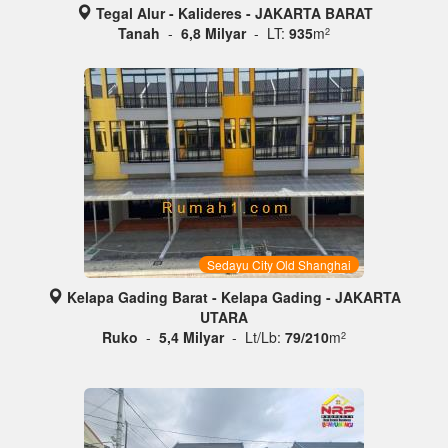
Tegal Alur - Kalideres - JAKARTA BARAT
Tanah
-
6,8 Milyar
- LT:
935
m
2
Sedayu City Old Shanghai
Kelapa Gading Barat - Kelapa Gading - JAKARTA
UTARA
Ruko
-
5,4 Milyar
- Lt/Lb:
79/210
m
2