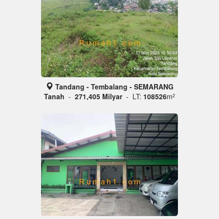
Tandang - Tembalang - SEMARANG
Tanah
-
271,405 Milyar
- LT:
108526
m
2