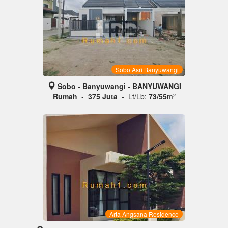
Sobo Asri Banyuwangi
Sobo - Banyuwangi - BANYUWANGI
Rumah
-
375 Juta
- Lt/Lb:
73/55
m
2
Arta Angsana Residence