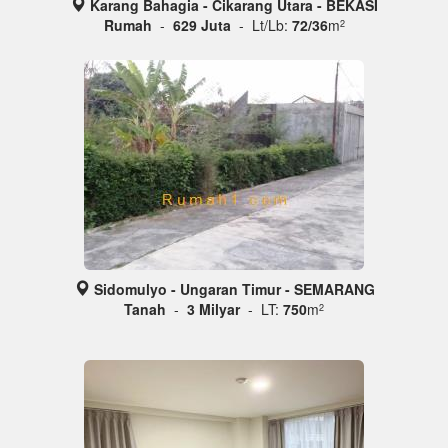
Karang Bahagia - Cikarang Utara - BEKASI
Rumah
-
629 Juta
- Lt/Lb:
72/36
m
2
Sidomulyo - Ungaran Timur - SEMARANG
Tanah
-
3 Milyar
- LT:
750
m
2