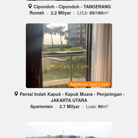
Cipondoh - Cipondoh - TANGERANG
Rumah
-
2,2 Milyar
- Lt/Lb:
60/160
m
2
Apartemen Gold Coast
Pantai Indah Kapuk - Kapuk Muara - Penjaringan -
JAKARTA UTARA
Apartemen
-
2,7 Milyar
- Luas:
90
m
2