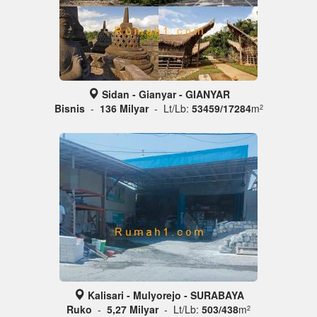
Sidan - Gianyar - GIANYAR
Bisnis
-
136 Milyar
- Lt/Lb:
53459/17284
m
2
Kalisari - Mulyorejo - SURABAYA
Ruko
-
5,27 Milyar
- Lt/Lb:
503/438
m
2