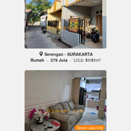
Serengan - SURAKARTA
Rumah
-
279 Juta
- Lt/Lb:
51/51
m
2
Green Lake City