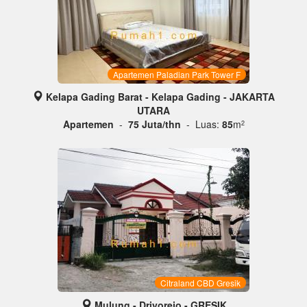
Apartemen Paladian Park Tower F
Kelapa Gading Barat - Kelapa Gading - JAKARTA
UTARA
Apartemen
-
75 Juta/thn
- Luas:
85
m
2
Citraland CBD Gresik
Mulung - Driyorejo - GRESIK