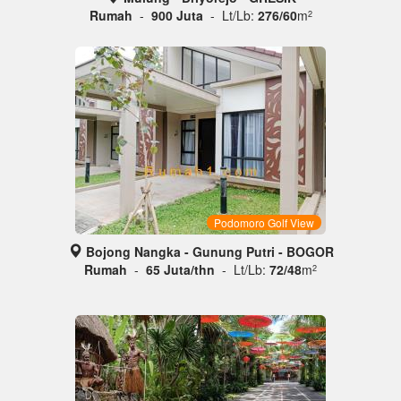
Rumah
-
900 Juta
- Lt/Lb:
276/60
m
2
Podomoro Golf View
Bojong Nangka - Gunung Putri - BOGOR
Rumah
-
65 Juta/thn
- Lt/Lb:
72/48
m
2