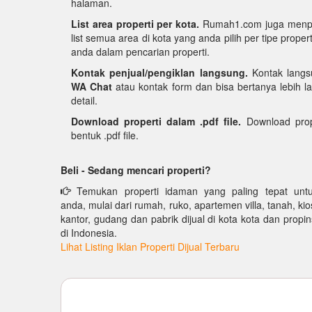
halaman.
List area properti per kota.
Rumah1.com juga menpun
list semua area di kota yang anda pilih per tipe pro
anda dalam pencarian properti.
Kontak penjual/pengiklan langsung.
Kontak langs
WA Chat
atau kontak form dan bisa bertanya lebih la
detail.
Download properti dalam .pdf file.
Download prop
bentuk .pdf file.
Beli - Sedang mencari properti?
Temukan properti idaman yang paling tepat unt
anda, mulai dari rumah, ruko, apartemen villa, tanah, kio
kantor, gudang dan pabrik dijual di kota kota dan propin
di Indonesia.
Lihat Listing Iklan Properti Dijual Terbaru