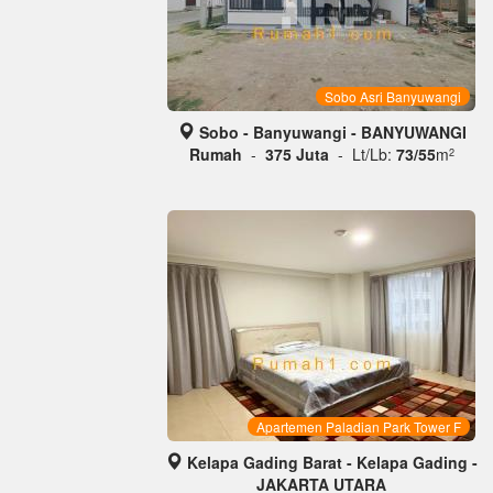
Sobo Asri Banyuwangi
Sobo - Banyuwangi - BANYUWANGI
Rumah
-
375 Juta
- Lt/Lb:
73/55
m
2
Apartemen Paladian Park Tower F
Kelapa Gading Barat - Kelapa Gading -
JAKARTA UTARA