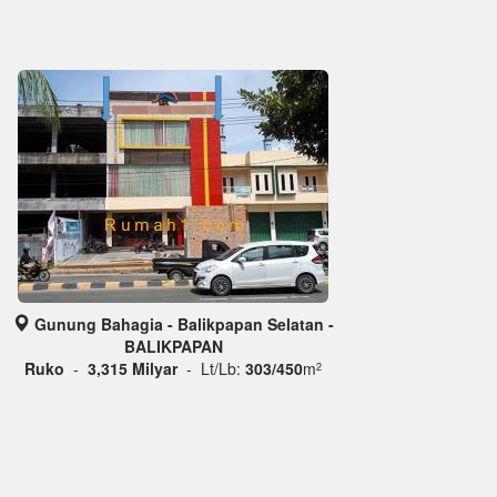
Gunung Bahagia - Balikpapan Selatan -
BALIKPAPAN
Ruko
-
3,315 Milyar
- Lt/Lb:
303/450
m
2