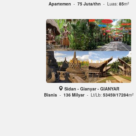
Apartemen
-
75 Juta/thn
- Luas:
85
m
2
Sidan - Gianyar - GIANYAR
Bisnis
-
136 Milyar
- Lt/Lb:
53459/17284
m
2