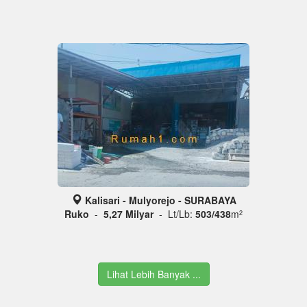
Kalisari - Mulyorejo - SURABAYA
Ruko
-
5,27 Milyar
- Lt/Lb:
503/438
m
2
Lihat Lebih Banyak ...