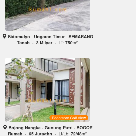
Sidomulyo - Ungaran Timur - SEMARANG
Tanah
-
3 Milyar
- LT:
750
m
2
Podomoro Golf View
Bojong Nangka - Gunung Putri - BOGOR
Rumah
-
65 Juta/thn
- Lt/Lb:
72/48
m
2