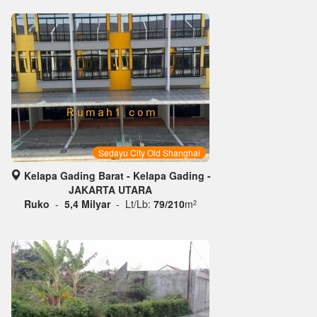
Sedayu City Old Shanghai
Kelapa Gading Barat - Kelapa Gading -
JAKARTA UTARA
Ruko
-
5,4 Milyar
- Lt/Lb:
79/210
m
2