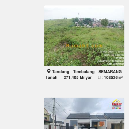
Tandang - Tembalang - SEMARANG
Tanah
-
271,405 Milyar
- LT:
108526
m
2