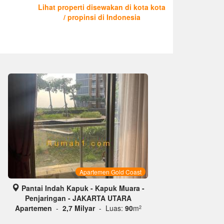
Lihat properti disewakan di kota kota
/ propinsi di Indonesia
Apartemen Gold Coast
Pantai Indah Kapuk - Kapuk Muara -
Penjaringan - JAKARTA UTARA
Apartemen
-
2,7 Milyar
- Luas:
90
m
2