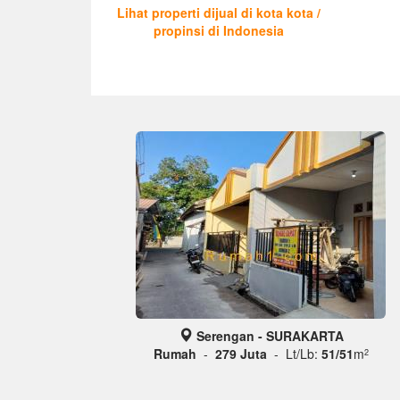
Lihat properti dijual di kota kota /
propinsi di Indonesia
Serengan - SURAKARTA
Rumah
-
279 Juta
- Lt/Lb:
51/51
m
2