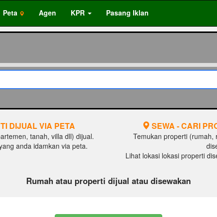
Peta
Agen
KPR
Pasang Iklan
TI DIJUAL VIA PETA
SEWA - CARI PR
temen, tanah, villa dll) dijual.
Temukan properti (rumah, ru
al yang anda idamkan via peta.
dis
Lihat lokasi lokasi properti d
Rumah atau properti dijual atau disewakan