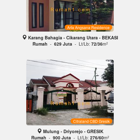
Arta Angsana Residence
Karang Bahagia - Cikarang Utara - BEKASI
Rumah
-
629 Juta
- Lt/Lb:
72/36
m
2
Citraland CBD Gresik
Mulung - Driyorejo - GRESIK
Rumah
-
900 Juta
- Lt/Lb:
276/60
m
2