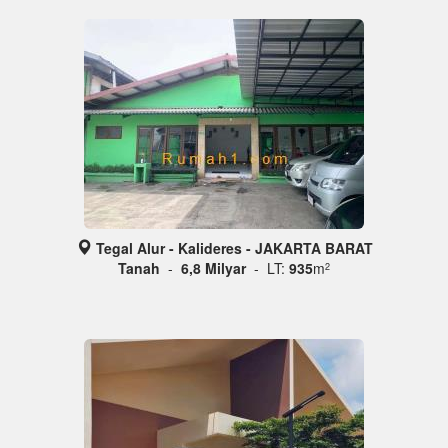
Tegal Alur - Kalideres - JAKARTA BARAT
Tanah
-
6,8 Milyar
- LT:
935
m
2