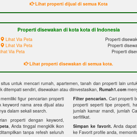
Lihat properti dijual di semua Kota
Properti disewakan di kota kota di Indonesia
Lihat Via Peta
Properti disewak
Lihat Via Peta
Properti disew
ihat Via Peta
Properti dis
Lihat properti disewakan di semua kota.
, situs untuk mencari rumah, apartemen, tanah dan properti lain unt
 ditempati sendiri, disewakan atau diinvestasikan,
Rumah1.com
menye
miliki figur pencarian properti
Filter pencarian.
Cari properti b
k keyword nama area dijual atau
properti seperti tipe properti, 
ya dalam sekali search.
jumlah kamar mandi, jumlah Carp
serfifikat.
rian properti dengan keyword,
 peta
, Anda tinggal mengklik ikon
Simpan ke favorit.
Anda dapat
 ditampilkan tanpa refesh seluruh
ke Favorit profile anda, memonitor