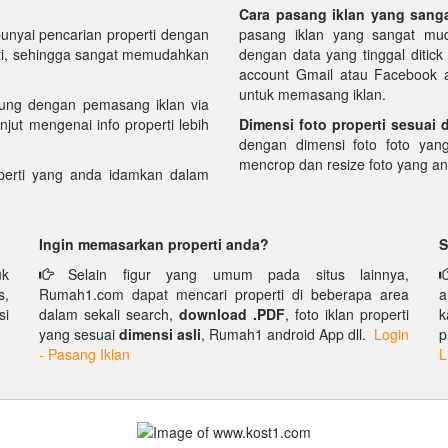
Cara pasang iklan yang sang
yai pencarian properti dengan
pasang iklan yang sangat mud
perti, sehingga sangat memudahkan
dengan data yang tinggal ditic
account Gmail atau Facebook an
untuk memasang iklan.
ung dengan pemasang iklan via
njut mengenai info properti lebih
Dimensi foto properti sesuai 
dengan dimensi foto foto yan
mencrop dan resize foto yang a
erti yang anda idamkan dalam
Ingin memasarkan properti anda?
S
uk
Selain figur yang umum pada situs lainnya,
s,
Rumah1.com dapat mencari properti di beberapa area
a
si
dalam sekali search,
download .PDF
, foto iklan properti
k
yang sesuai
dimensi asli
, Rumah1 android App dll.
Login
p
- Pasang Iklan
L