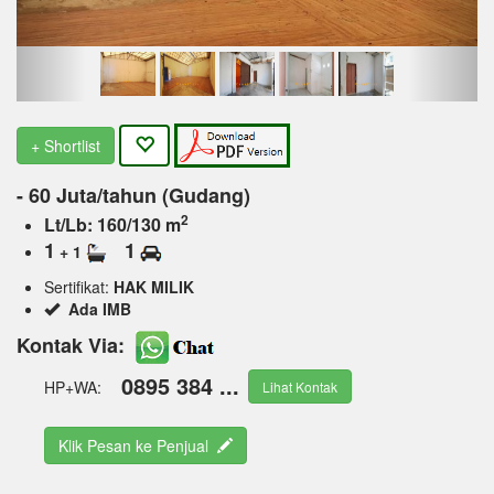
+ Shortlist
- 60 Juta/tahun (Gudang)
2
Lt/Lb: 160/130 m
1
1
+ 1
Sertifikat:
HAK MILIK
Ada IMB
Kontak Via:
0895 384 ...
HP+WA:
Lihat Kontak
Klik Pesan ke Penjual