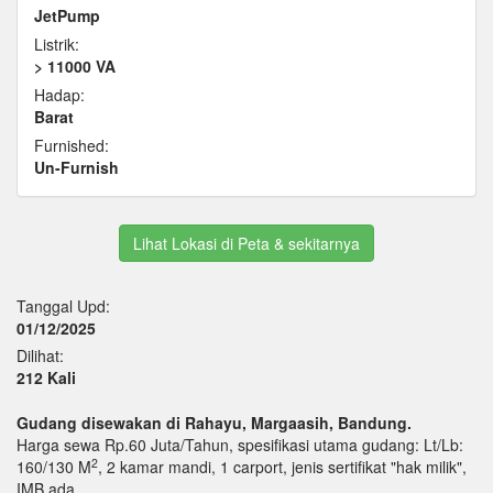
JetPump
Listrik:
> 11000 VA
Hadap:
Barat
Furnished:
Un-Furnish
Lihat Lokasi di Peta & sekitarnya
Tanggal Upd:
01/12/2025
Dilihat:
212 Kali
Gudang disewakan di Rahayu, Margaasih, Bandung.
Harga sewa Rp.60 Juta/Tahun, spesifikasi utama gudang: Lt/Lb:
2
160/130 M
, 2 kamar mandi, 1 carport, jenis sertifikat "hak milik",
IMB ada.