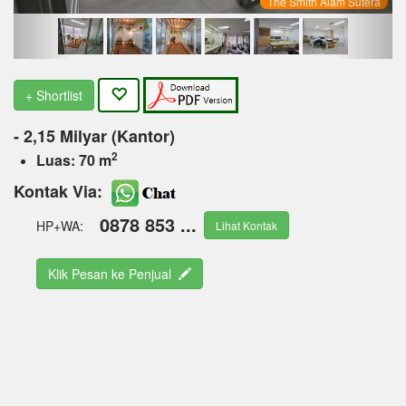
The Smith Alam Sutera
+ Shortlist
- 2,15 Milyar (Kantor)
2
Luas: 70 m
Kontak Via:
0878 853 ...
HP+WA:
Lihat Kontak
Klik Pesan ke Penjual