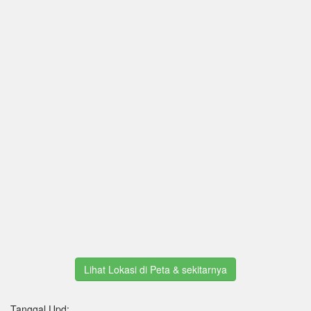
Lihat Lokasi di Peta & sekitarnya
Tanggal Upd: