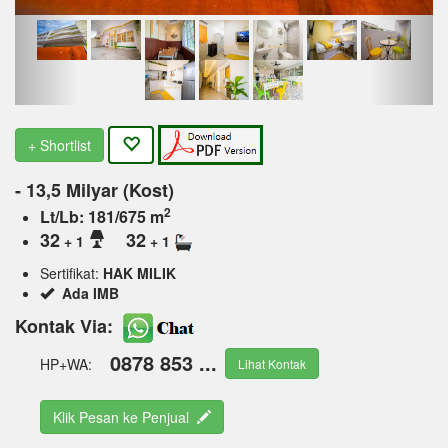
+ Shortlist
- 13,5 Milyar (Kost)
2
Lt/Lb: 181/675 m
32
32
+ 1
+ 1
Sertifikat:
HAK MILIK
Ada IMB
Kontak Via:
0878 853 ...
HP+WA:
Lihat Kontak
Klik Pesan ke Penjual