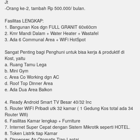
Jt
-Orang ke-2, tambah Rp 500.000/ bulan.
Fasilitas LENGKAP:
1. Bangunan Kos dgn FULL GRANIT 60x60cm
2. Kmr Mandi Dalam + Water Heater + Wastafel
3. Ada 6 Communal Area + WiFi HotSpot
Sangat Penting bagi Penghuni untuk bisa kerja & produktif di
Kost, yaitu
a. Ruang Tamu Lega
b. Mini Gym
c. Area Co Working dgn AC
d. Roof Top Dinner Area
e. Ada Dua Area Balkon
4. Ready Android Smart TV Besar 40/32 Inc
5. Router WIFI Pribadi utk 32 kamar ( 1 Gedung Kos total ada 34
Router Wifi)
6. Fasilitas Kamar lengkap + Furniture
7. Internet Super Cepat dengan Sistem Mikrotik seperti HOTEL.
8. Token Listrik tiap Kamar
9. Dispenser Air Otomatis Tiap Lantai