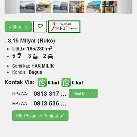
+ Shortlist
- 3,15 Milyar (Ruko)
2
Lt/Lb: 165/280 m
5
3
2
Sertifikat:
HAK MILIK
Kondisi:
Bagus
Kontak Via:
0813 317 ...
HP+WA:
Lihat Kontak
0813 536 ...
HP+WA:
Klik Pesan ke Penjual