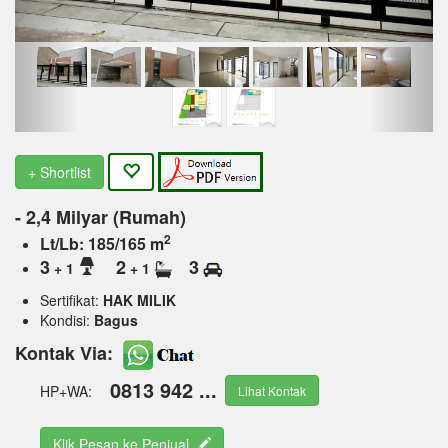
+ Shortlist
- 2,4 Milyar (Rumah)
2
Lt/Lb: 185/165 m
3
2
3
+ 1
+ 1
Sertifikat:
HAK MILIK
Kondisi:
Bagus
Kontak Via:
0813 942 ...
HP+WA:
Lihat Kontak
Klik Pesan ke Penjual