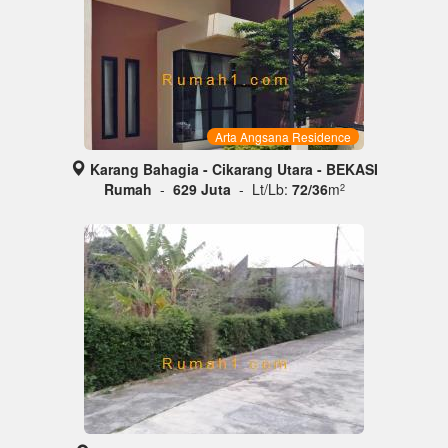
Arta Angsana Residence
Karang Bahagia - Cikarang Utara - BEKASI
Rumah
-
629 Juta
- Lt/Lb:
72/36
m
2