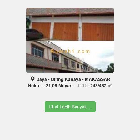
Daya - Biring Kanaya - MAKASSAR
Ruko
-
21,08 Milyar
- Lt/Lb:
243/462
m
2
Lihat Lebih Banyak ...