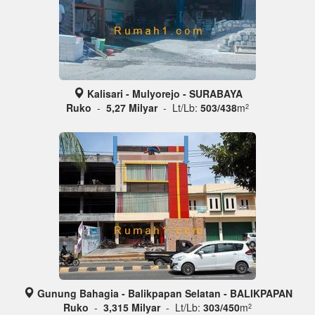
Kalisari - Mulyorejo - SURABAYA
Ruko
-
5,27 Milyar
- Lt/Lb:
503/438
m
2
Gunung Bahagia - Balikpapan Selatan - BALIKPAPAN
Ruko
-
3,315 Milyar
- Lt/Lb:
303/450
m
2