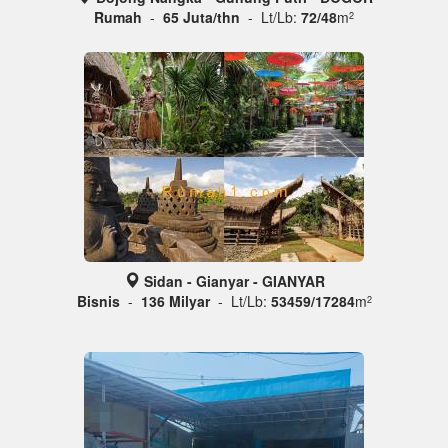
Rumah
-
65 Juta/thn
- Lt/Lb:
72/48
m
2
Sidan - Gianyar - GIANYAR
Bisnis
-
136 Milyar
- Lt/Lb:
53459/17284
m
2