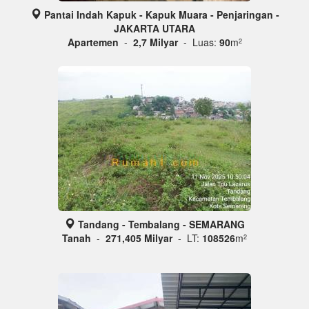
Pantai Indah Kapuk - Kapuk Muara - Penjaringan -
JAKARTA UTARA
Apartemen
-
2,7 Milyar
- Luas:
90
m
2
Tandang - Tembalang - SEMARANG
Tanah
-
271,405 Milyar
- LT:
108526
m
2