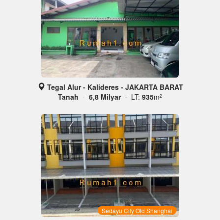
Tegal Alur - Kalideres - JAKARTA BARAT
Tanah
-
6,8 Milyar
- LT:
935
m
2
Sedayu City Old Shanghai