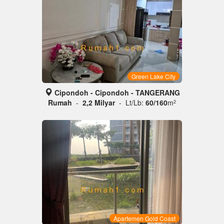
Green Lake City
Cipondoh - Cipondoh - TANGERANG
Rumah
-
2,2 Milyar
- Lt/Lb:
60/160
m
2
Apartemen Gold Coast