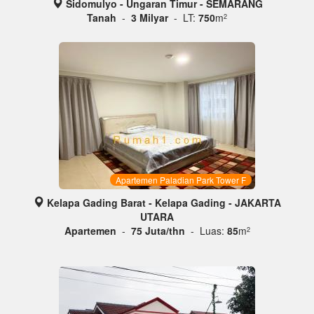
Sidomulyo - Ungaran Timur - SEMARANG
Tanah
-
3 Milyar
- LT:
750
m
2
Apartemen Paladian Park Tower F
Kelapa Gading Barat - Kelapa Gading - JAKARTA
UTARA
Apartemen
-
75 Juta/thn
- Luas:
85
m
2