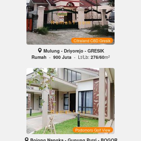
Citraland CBD Gresik
Mulung - Driyorejo - GRESIK
Rumah
-
900 Juta
- Lt/Lb:
276/60
m
2
Podomoro Golf View
Bojong Nangka - Gunung Putri - BOGOR