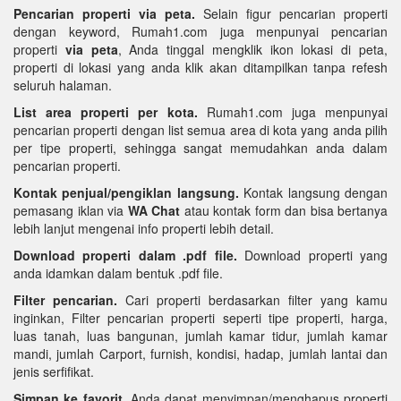
Pencarian properti via peta.
Selain figur pencarian properti
dengan keyword, Rumah1.com juga menpunyai pencarian
properti
via peta
, Anda tinggal mengklik ikon lokasi di peta,
properti di lokasi yang anda klik akan ditampilkan tanpa refesh
seluruh halaman.
List area properti per kota.
Rumah1.com juga menpunyai
pencarian properti dengan list semua area di kota yang anda pilih
per tipe properti, sehingga sangat memudahkan anda dalam
pencarian properti.
Kontak penjual/pengiklan langsung.
Kontak langsung dengan
pemasang iklan via
WA Chat
atau kontak form dan bisa bertanya
lebih lanjut mengenai info properti lebih detail.
Download properti dalam .pdf file.
Download properti yang
anda idamkan dalam bentuk .pdf file.
Filter pencarian.
Cari properti berdasarkan filter yang kamu
inginkan, Filter pencarian properti seperti tipe properti, harga,
luas tanah, luas bangunan, jumlah kamar tidur, jumlah kamar
mandi, jumlah Carport, furnish, kondisi, hadap, jumlah lantai dan
jenis serfifikat.
Simpan ke favorit.
Anda dapat menyimpan/menghapus properti