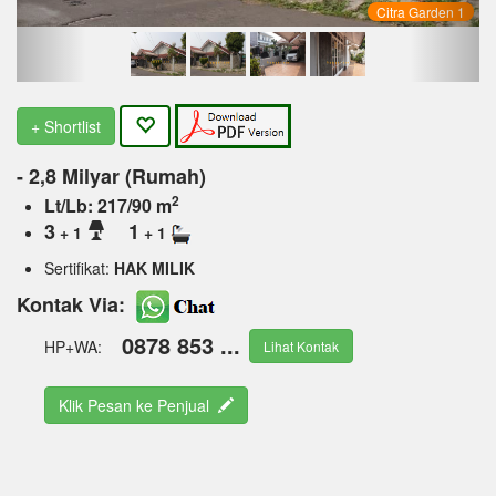
Citra Garden 1
+ Shortlist
- 2,8 Milyar (Rumah)
2
Lt/Lb: 217/90 m
3
1
+ 1
+ 1
Sertifikat:
HAK MILIK
Kontak Via:
0878 853 ...
HP+WA:
Lihat Kontak
Klik Pesan ke Penjual