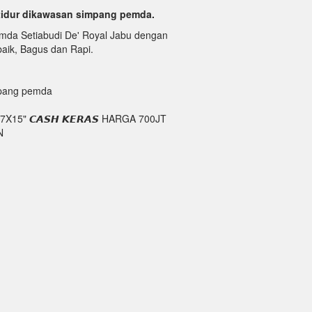
idur dikawasan simpang pemda.
emda Setiabudi De' Royal Jabu dengan
baik, Bagus dan Rapi.
mpang pemda
15" 𝘾𝘼𝙎𝙃 𝙆𝙀𝙍𝘼𝙎 HARGA 700JT
N