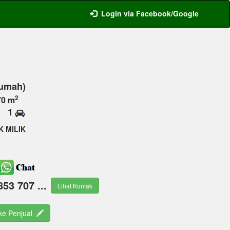
Login via Facebook/Google
Rumah)
2
70 m
1
K MILIK
853 707 ...
Lihat Kontak
 ke Penjual