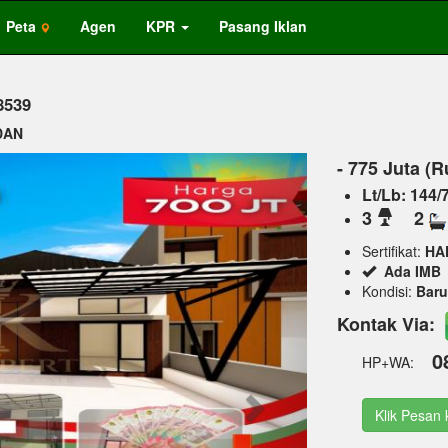
Peta
Agen
KPR
Pasang Iklan
8539
EDAN
Next
- 775 Juta (
Lt/Lb: 144/
3
2
Sertifikat:
HA
Ada IMB
Kondisi:
Baru
Kontak Via:
0
HP+WA:
Klik Pesan