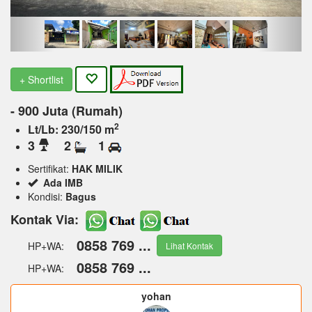
+ Shortlist
- 900 Juta (Rumah)
2
Lt/Lb: 230/150 m
3
2
1
Sertifikat:
HAK MILIK
Ada IMB
Kondisi:
Bagus
Kontak Via:
0858 769 ...
HP+WA:
Lihat Kontak
0858 769 ...
HP+WA:
yohan