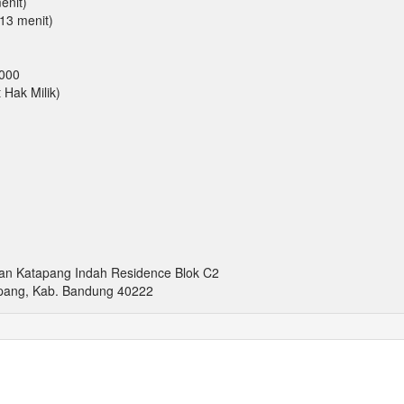
enit)
(13 menit)
.000
 Hak Milik)
an Katapang Indah Residence Blok C2
apang, Kab. Bandung 40222