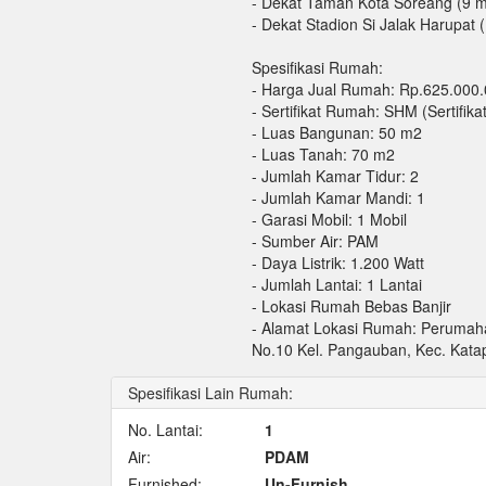
- Dekat Taman Kota Soreang (9 m
- Dekat Stadion Si Jalak Harupat 
Spesifikasi Rumah:
- Harga Jual Rumah: Rp.625.000
- Sertifikat Rumah: SHM (Sertifikat
- Luas Bangunan: 50 m2
- Luas Tanah: 70 m2
- Jumlah Kamar Tidur: 2
- Jumlah Kamar Mandi: 1
- Garasi Mobil: 1 Mobil
- Sumber Air: PAM
- Daya Listrik: 1.200 Watt
- Jumlah Lantai: 1 Lantai
- Lokasi Rumah Bebas Banjir
- Alamat Lokasi Rumah: Perumah
No.10 Kel. Pangauban, Kec. Kat
Spesifikasi Lain Rumah:
No. Lantai:
1
Air:
PDAM
Furnished:
Un-Furnish