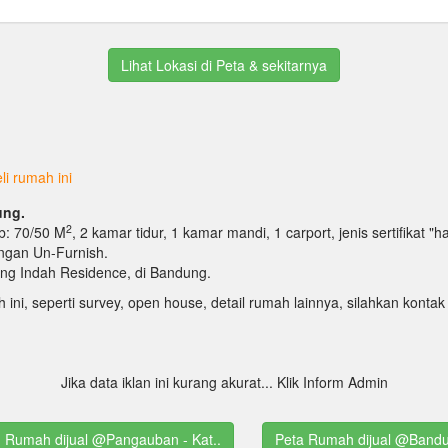
Lihat Lokasi di Peta & sekitarnya
i rumah ini
ung.
2
Lb: 70/50 M
, 2 kamar tidur, 1 kamar mandi, 1 carport, jenis sertifikat "
dengan Un-Furnish.
ang Indah Residence, di Bandung.
h ini, seperti survey, open house, detail rumah lainnya, silahkan kon
Jika data iklan ini kurang akurat... Klik Inform Admin
g Rumah dijual @Pangauban - Kat..
Peta Rumah dijual @Band