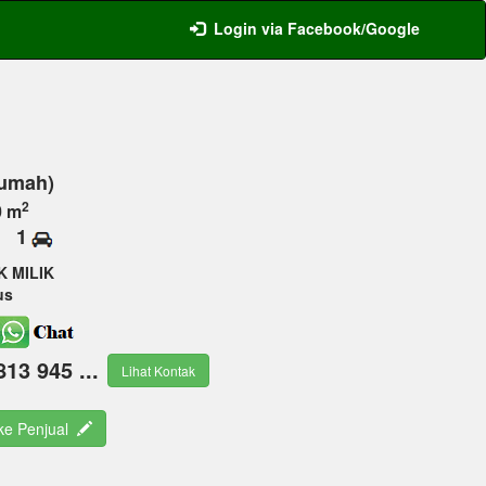
Login via Facebook/Google
Rumah)
2
0 m
1
K MILIK
us
813 945 ...
Lihat Kontak
 ke Penjual