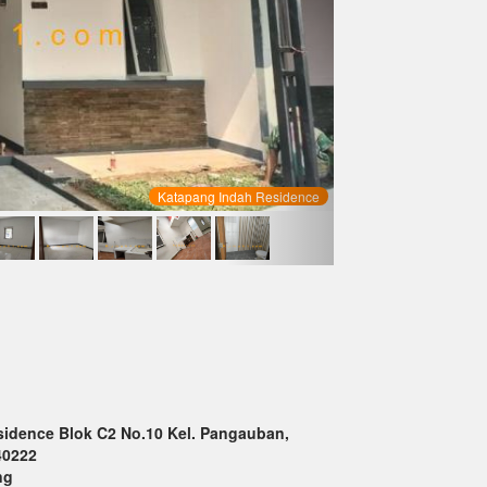
Katapang Indah Residence
idence Blok C2 No.10 Kel. Pangauban,
40222
ng