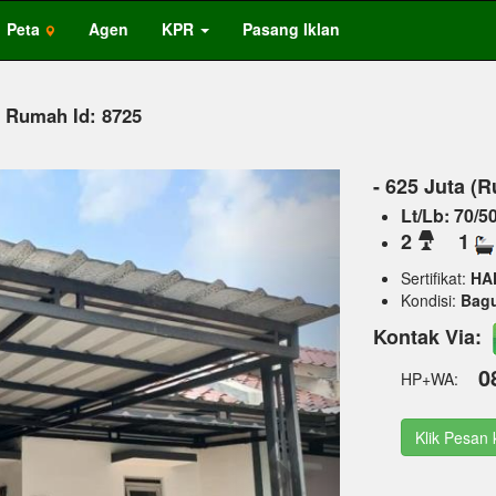
Peta
Agen
KPR
Pasang Iklan
, Rumah Id: 8725
Next
- 625 Juta (
Lt/Lb: 70/5
2
1
Sertifikat:
HA
Kondisi:
Bag
Kontak Via:
0
HP+WA:
Klik Pesan