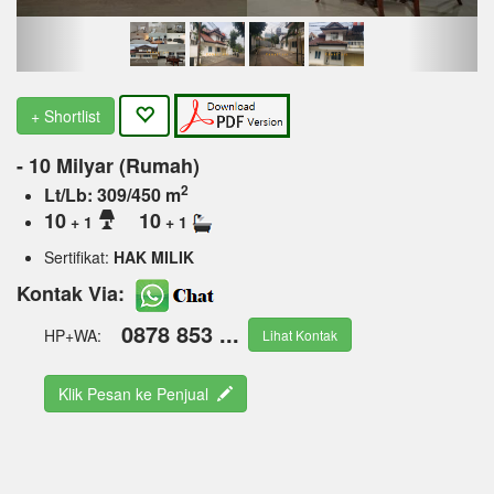
+ Shortlist
- 10 Milyar (Rumah)
2
Lt/Lb: 309/450 m
10
10
+ 1
+ 1
Sertifikat:
HAK MILIK
Kontak Via:
0878 853 ...
HP+WA:
Lihat Kontak
Klik Pesan ke Penjual