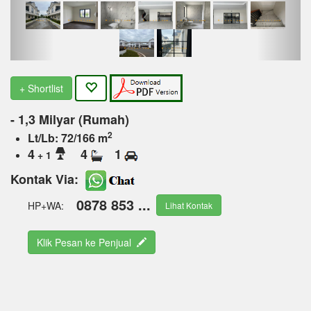
+ Shortlist
- 1,3 Milyar (Rumah)
2
Lt/Lb: 72/166 m
4
4
1
+ 1
Kontak Via:
0878 853 ...
HP+WA:
Lihat Kontak
Klik Pesan ke Penjual