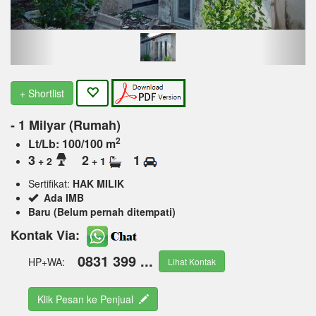
+ Shortlist
- 1 Milyar (Rumah)
2
Lt/Lb: 100/100 m
3
2
1
+ 2
+ 1
Sertifikat:
HAK MILIK
Ada IMB
Baru (Belum pernah ditempati)
Kontak Via:
0831 399 ...
HP+WA:
Lihat Kontak
Klik Pesan ke Penjual