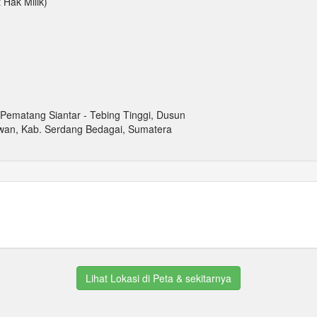
 Hak Milik)
s Pematang Siantar - Tebing Tinggi, Dusun
awan, Kab. Serdang Bedagai, Sumatera
Lihat Lokasi di Peta & sekitarnya