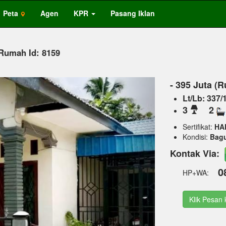
Peta
Agen
KPR
Pasang Iklan
Rumah Id: 8159
Next
- 395 Juta (
Lt/Lb: 337/
3
2
Sertifikat:
HA
Kondisi:
Bag
Kontak Via:
0
HP+WA:
Klik Pesan