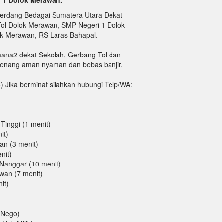
 1 Dolok Merawan.
Serdang Bedagai Sumatera Utara Dekat
Tol Dolok Merawan, SMP Negeri 1 Dolok
ok Merawan, RS Laras Bahapal.
mana2 dekat Sekolah, Gerbang Tol dan
tenang aman nyaman dan bebas banjir.
 Jika berminat silahkan hubungi Telp/WA:
 Tinggi (1 menit)
it)
an (3 menit)
nit)
 Nanggar (10 menit)
wan (7 menit)
it)
(Nego)