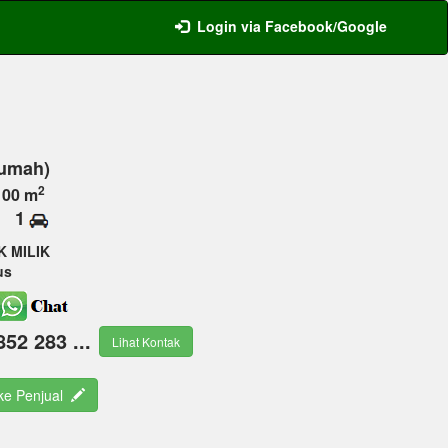
Login via Facebook/Google
Rumah)
2
100 m
1
K MILIK
us
852 283 ...
Lihat Kontak
 ke Penjual