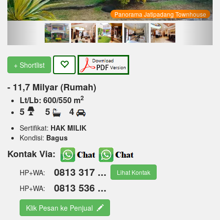
Panorama Jatipadang Townhouse
+ Shortlist
- 11,7 Milyar (Rumah)
2
Lt/Lb: 600/550 m
5
5
4
Sertifikat:
HAK MILIK
Kondisi:
Bagus
Kontak Via:
0813 317 ...
HP+WA:
Lihat Kontak
0813 536 ...
HP+WA:
Klik Pesan ke Penjual