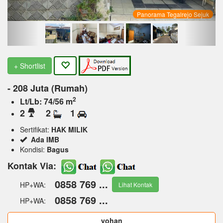
Panorama Tegalrejo Sejuk
+ Shortlist
- 208 Juta (Rumah)
2
Lt/Lb: 74/56 m
2
2
1
Sertifikat:
HAK MILIK
Ada IMB
Kondisi:
Bagus
Kontak Via:
0858 769 ...
HP+WA:
Lihat Kontak
0858 769 ...
HP+WA:
yohan