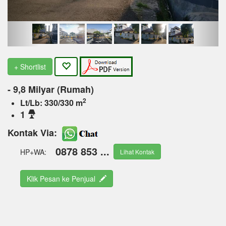
+ Shortlist
- 9,8 Milyar (Rumah)
2
Lt/Lb: 330/330 m
1
Kontak Via:
0878 853 ...
HP+WA:
Lihat Kontak
Klik Pesan ke Penjual