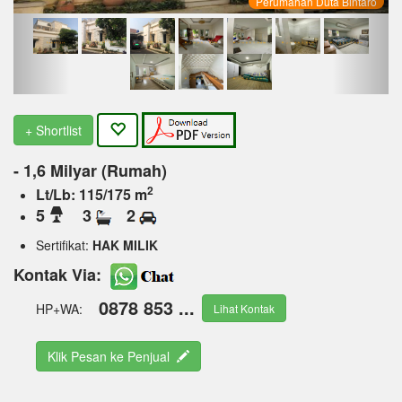
Perumahan Duta Bintaro
+ Shortlist
- 1,6 Milyar (Rumah)
2
Lt/Lb: 115/175 m
5
3
2
Sertifikat:
HAK MILIK
Kontak Via:
0878 853 ...
HP+WA:
Lihat Kontak
Klik Pesan ke Penjual