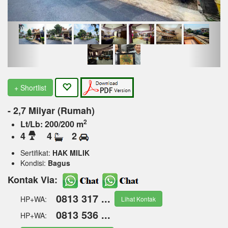
+ Shortlist
- 2,7 Milyar (Rumah)
2
Lt/Lb: 200/200 m
4
4
2
Sertifikat:
HAK MILIK
Kondisi:
Bagus
Kontak Via:
0813 317 ...
HP+WA:
Lihat Kontak
0813 536 ...
HP+WA: