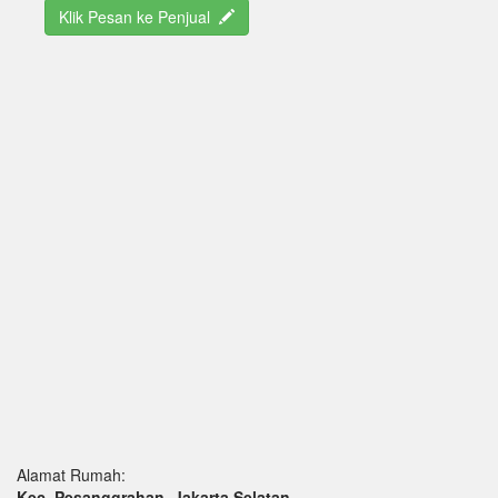
Klik Pesan ke Penjual
Alamat Rumah:
Kec. Pesanggrahan, Jakarta Selatan