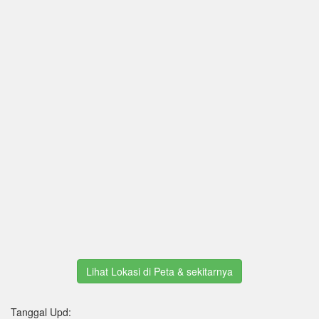
Lihat Lokasi di Peta & sekitarnya
Tanggal Upd: