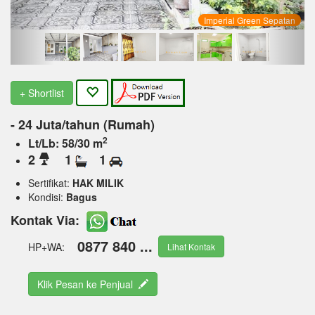
Imperial Green Sepatan
+ Shortlist
- 24 Juta/tahun (Rumah)
2
Lt/Lb: 58/30 m
2
1
1
Sertifikat:
HAK MILIK
Kondisi:
Bagus
Kontak Via:
0877 840 ...
HP+WA:
Lihat Kontak
Klik Pesan ke Penjual