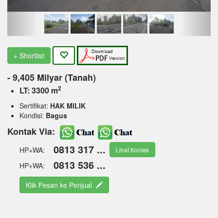
+ Shortlist
- 9,405 Milyar (Tanah)
2
LT: 3300 m
Sertifikat:
HAK MILIK
Kondisi:
Bagus
Kontak Via:
0813 317 ...
HP+WA:
Lihat Kontak
0813 536 ...
HP+WA:
Klik Pesan ke Penjual