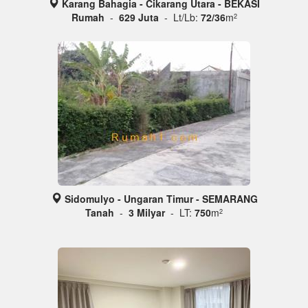
Karang Bahagia - Cikarang Utara - BEKASI
Rumah
-
629 Juta
- Lt/Lb:
72/36
m
2
Sidomulyo - Ungaran Timur - SEMARANG
Tanah
-
3 Milyar
- LT:
750
m
2