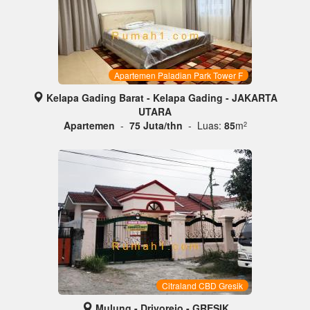
Apartemen Paladian Park Tower F
Kelapa Gading Barat - Kelapa Gading - JAKARTA
UTARA
Apartemen
-
75 Juta/thn
- Luas:
85
m
2
Citraland CBD Gresik
Mulung - Driyorejo - GRESIK