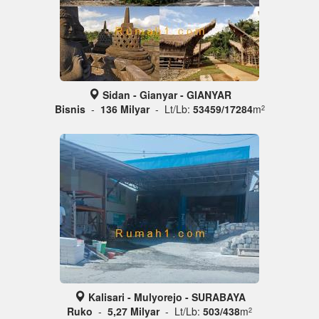
Sidan - Gianyar - GIANYAR
Bisnis
-
136 Milyar
- Lt/Lb:
53459/17284
m
2
Kalisari - Mulyorejo - SURABAYA
Ruko
-
5,27 Milyar
- Lt/Lb:
503/438
m
2