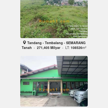
Tandang - Tembalang - SEMARANG
Tanah
-
271,405 Milyar
- LT:
108526
m
2