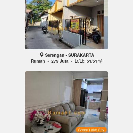
Serengan - SURAKARTA
Rumah
-
279 Juta
- Lt/Lb:
51/51
m
2
Green Lake City