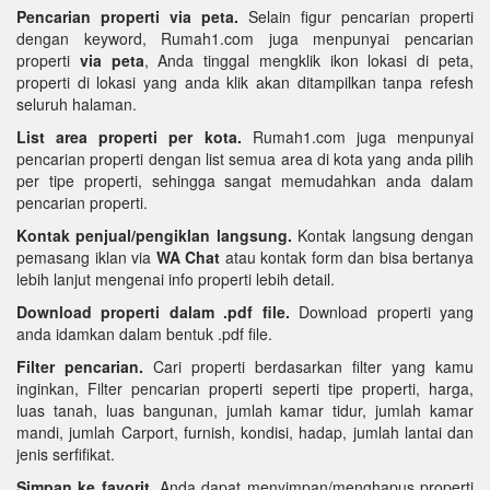
Pencarian properti via peta.
Selain figur pencarian properti
dengan keyword, Rumah1.com juga menpunyai pencarian
properti
via peta
, Anda tinggal mengklik ikon lokasi di peta,
properti di lokasi yang anda klik akan ditampilkan tanpa refesh
seluruh halaman.
List area properti per kota.
Rumah1.com juga menpunyai
pencarian properti dengan list semua area di kota yang anda pilih
per tipe properti, sehingga sangat memudahkan anda dalam
pencarian properti.
Kontak penjual/pengiklan langsung.
Kontak langsung dengan
pemasang iklan via
WA Chat
atau kontak form dan bisa bertanya
lebih lanjut mengenai info properti lebih detail.
Download properti dalam .pdf file.
Download properti yang
anda idamkan dalam bentuk .pdf file.
Filter pencarian.
Cari properti berdasarkan filter yang kamu
inginkan, Filter pencarian properti seperti tipe properti, harga,
luas tanah, luas bangunan, jumlah kamar tidur, jumlah kamar
mandi, jumlah Carport, furnish, kondisi, hadap, jumlah lantai dan
jenis serfifikat.
Simpan ke favorit.
Anda dapat menyimpan/menghapus properti