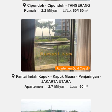
Cipondoh - Cipondoh - TANGERANG
Rumah
-
2,2 Milyar
- Lt/Lb:
60/160
m
2
Apartemen Gold Coast
Pantai Indah Kapuk - Kapuk Muara - Penjaringan -
JAKARTA UTARA
Apartemen
-
2,7 Milyar
- Luas:
90
m
2