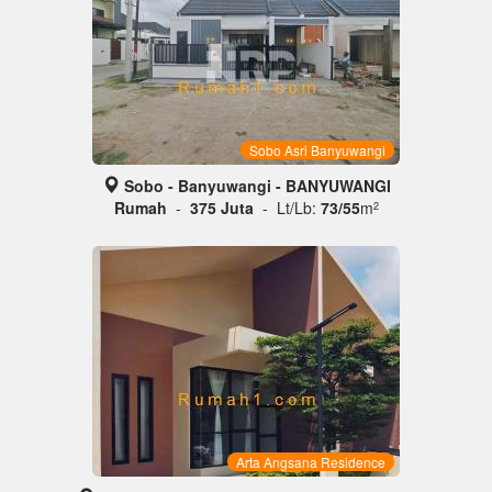
Sobo Asri Banyuwangi
Sobo - Banyuwangi - BANYUWANGI
Rumah
-
375 Juta
- Lt/Lb:
73/55
m
2
Arta Angsana Residence