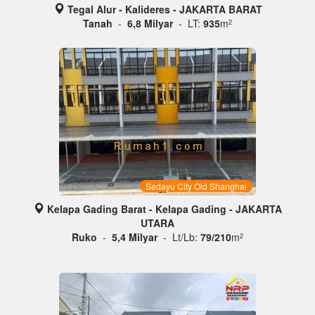
Tegal Alur - Kalideres - JAKARTA BARAT
Tanah
-
6,8 Milyar
- LT:
935
m
2
Sedayu City Old Shanghai
Kelapa Gading Barat - Kelapa Gading - JAKARTA
UTARA
Ruko
-
5,4 Milyar
- Lt/Lb:
79/210
m
2