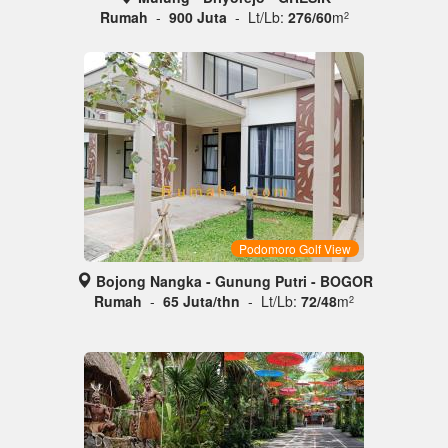
Rumah
-
900 Juta
- Lt/Lb:
276/60
m
2
Podomoro Golf View
Bojong Nangka - Gunung Putri - BOGOR
Rumah
-
65 Juta/thn
- Lt/Lb:
72/48
m
2