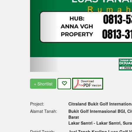
+ Shortlist
Project:
Citraland Bukit Golf Internation
Alamat Tanah:
Bukit Golf Internasional BGI, C
Barat
Lakar Santri - Lakar Santri, Sur
Detail Tanah:
Jual Tanah Kavling Luas Golf Vi