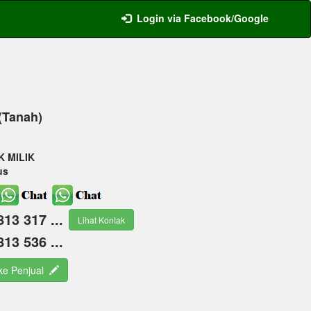
Login via Facebook/Google
 (Tanah)
K MILIK
us
813 317 ...
Lihat Kontak
813 536 ...
 ke Penjual