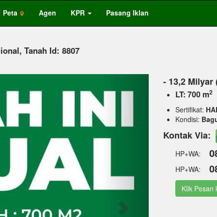
Peta
Agen
KPR
Pasang Iklan
tional, Tanah Id: 8807
Next
- 13,2 Milyar
2
LT: 700 m
Sertifikat:
HA
Kondisi:
Bag
Kontak Via:
0
HP+WA:
0
HP+WA:
Klik Pesan