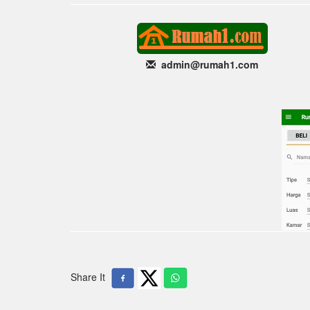
admin@rumah1
.com
Share It