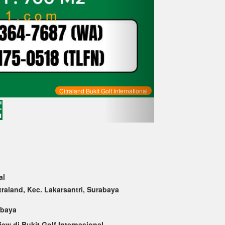
Citraland Bukit Golf International
al
itraland, Kec. Lakarsantri, Surabaya
abaya
ew di Bukit Golf Internasional