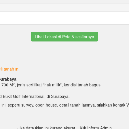
Lihat Lokasi di Peta & sekitarnya
i tanah ini
 Surabaya.
2
T: 700 M
, jenis sertifikat "hak milik", kondisi tanah bagus.
 Bukit Golf International, di Surabaya.
 ini, seperti survey, open house, detail tanah lainnya, silahkan kont
Jika data iklan ini kurang akurat... Klik Inform Admin