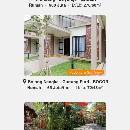
Rumah
-
900 Juta
- Lt/Lb:
276/60
m
2
Podomoro Golf View
Bojong Nangka - Gunung Putri - BOGOR
Rumah
-
65 Juta/thn
- Lt/Lb:
72/48
m
2