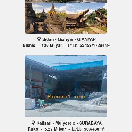
Sidan - Gianyar - GIANYAR
Bisnis
-
136 Milyar
- Lt/Lb:
53459/17284
m
2
Kalisari - Mulyorejo - SURABAYA
Ruko
-
5,27 Milyar
- Lt/Lb:
503/438
m
2