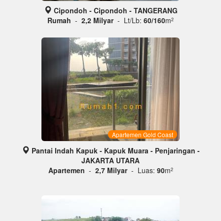
Cipondoh - Cipondoh - TANGERANG
Rumah
-
2,2 Milyar
- Lt/Lb:
60/160
m
2
Apartemen Gold Coast
Pantai Indah Kapuk - Kapuk Muara - Penjaringan -
JAKARTA UTARA
Apartemen
-
2,7 Milyar
- Luas:
90
m
2