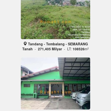
Tandang - Tembalang - SEMARANG
Tanah
-
271,405 Milyar
- LT:
108526
m
2