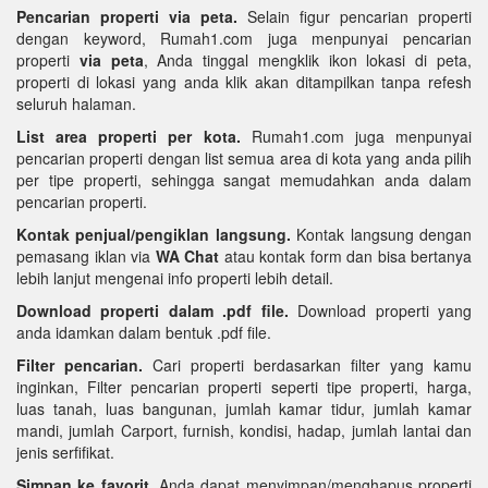
Pencarian properti via peta.
Selain figur pencarian properti
dengan keyword, Rumah1.com juga menpunyai pencarian
properti
via peta
, Anda tinggal mengklik ikon lokasi di peta,
properti di lokasi yang anda klik akan ditampilkan tanpa refesh
seluruh halaman.
List area properti per kota.
Rumah1.com juga menpunyai
pencarian properti dengan list semua area di kota yang anda pilih
per tipe properti, sehingga sangat memudahkan anda dalam
pencarian properti.
Kontak penjual/pengiklan langsung.
Kontak langsung dengan
pemasang iklan via
WA Chat
atau kontak form dan bisa bertanya
lebih lanjut mengenai info properti lebih detail.
Download properti dalam .pdf file.
Download properti yang
anda idamkan dalam bentuk .pdf file.
Filter pencarian.
Cari properti berdasarkan filter yang kamu
inginkan, Filter pencarian properti seperti tipe properti, harga,
luas tanah, luas bangunan, jumlah kamar tidur, jumlah kamar
mandi, jumlah Carport, furnish, kondisi, hadap, jumlah lantai dan
jenis serfifikat.
Simpan ke favorit.
Anda dapat menyimpan/menghapus properti