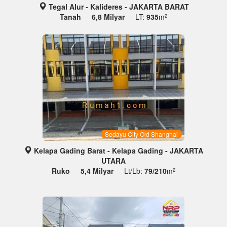
Tegal Alur - Kalideres - JAKARTA BARAT
Tanah
-
6,8 Milyar
- LT:
935
m
2
Sedayu City Old Shanghai
Kelapa Gading Barat - Kelapa Gading - JAKARTA
UTARA
Ruko
-
5,4 Milyar
- Lt/Lb:
79/210
m
2