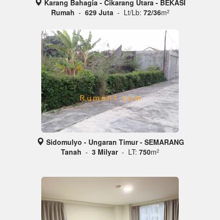
Karang Bahagia - Cikarang Utara - BEKASI
Rumah
-
629 Juta
- Lt/Lb:
72/36
m
2
Sidomulyo - Ungaran Timur - SEMARANG
Tanah
-
3 Milyar
- LT:
750
m
2