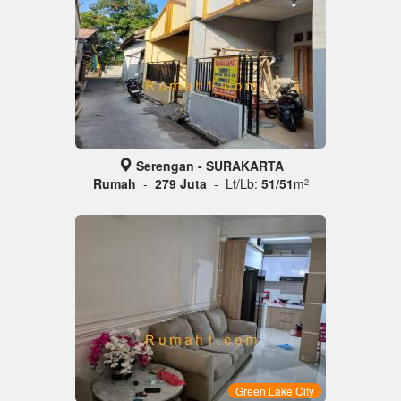
Serengan - SURAKARTA
Rumah
-
279 Juta
- Lt/Lb:
51/51
m
2
Green Lake City