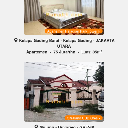
Apartemen Paladian Park Tower F
Kelapa Gading Barat - Kelapa Gading - JAKARTA
UTARA
Apartemen
-
75 Juta/thn
- Luas:
85
m
2
Citraland CBD Gresik
Mulung - Driyorejo - GRESIK