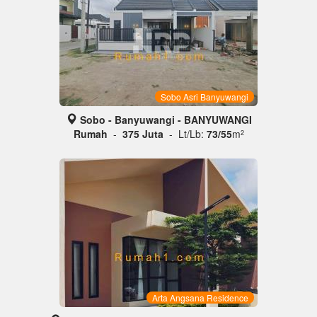
Sobo Asri Banyuwangi
Sobo - Banyuwangi - BANYUWANGI
Rumah
-
375 Juta
- Lt/Lb:
73/55
m
2
Arta Angsana Residence